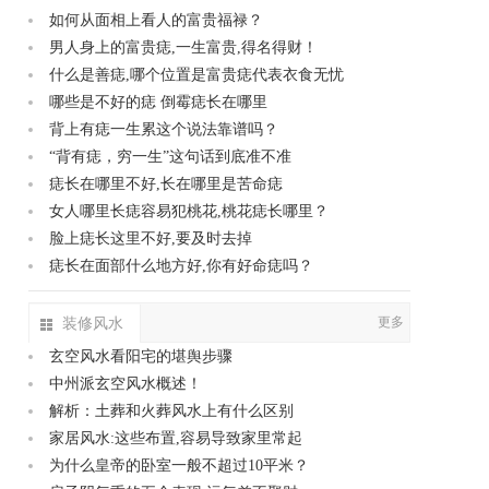
如何从面相上看人的富贵福禄？
男人身上的富贵痣,一生富贵,得名得财！
什么是善痣,哪个位置是富贵痣代表衣食无忧
哪些是不好的痣 倒霉痣长在哪里
背上有痣一生累这个说法靠谱吗？
“背有痣，穷一生”这句话到底准不准
痣长在哪里不好,长在哪里是苦命痣
女人哪里长痣容易犯桃花,桃花痣长哪里？
脸上痣长这里不好,要及时去掉
痣长在面部什么地方好,你有好命痣吗？
装修风水
更多
玄空风水看阳宅的堪舆步骤
中州派玄空风水概述！
解析：土葬和火葬风水上有什么区别
家居风水:这些布置,容易导致家里常起
为什么皇帝的卧室一般不超过10平米？