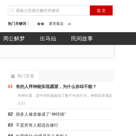
热门关键词：
��
雾里看花
as
周公解梦
出马仙
民间故事
热门文章
01
有的人拜神能实现愿望，为什么你却不能？
拜神许愿，是中华民族延续了数千年的行为，神明具有满足
人们
02
很多人修道修成了“神经病”
03
不是所有人都适合修行
04