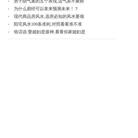
房子阴气重的五个表现,运气差不聚财
为什么易经可以拿来预测未来！？
现代商品房风水,选房必知的风水要领
阳宅风水100条准则,对照看看准不准
俗话说:娶媳妇是接神,看看你家媳妇是