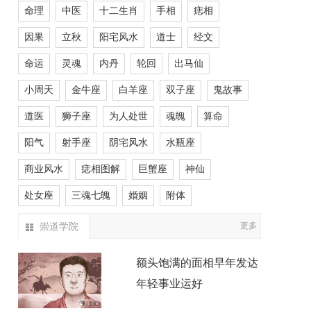
命理
中医
十二生肖
手相
痣相
因果
立秋
阳宅风水
道士
经文
命运
灵魂
内丹
轮回
出马仙
小周天
金牛座
白羊座
双子座
鬼故事
道医
狮子座
为人处世
魂魄
算命
阳气
射手座
阴宅风水
水瓶座
商业风水
痣相图解
巨蟹座
神仙
处女座
三魂七魄
婚姻
附体
崇道学院
更多
额头饱满的面相早年发达
年轻事业运好