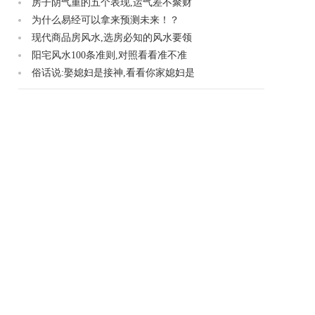
房子阴气重的五个表现,运气差不聚财
为什么易经可以拿来预测未来！？
现代商品房风水,选房必知的风水要领
阳宅风水100条准则,对照看看准不准
俗话说:娶媳妇是接神,看看你家媳妇是