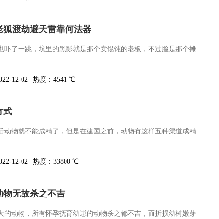
老狐渡劫避天雷靠何法器
也吓了一跳，坑里的黑影就是那个卖馄饨的老板，不过脸是那个摊
2-12-02
热度：4541 ℃
方式
后动物就不能成精了，但是在建国之前，动物有这样五种渠道成精
2-12-02
热度：33800 ℃
动物无故杀之不吉
大的动物，所有怀孕抚育幼崽的动物杀之都不吉，而折损幼树嫩芽