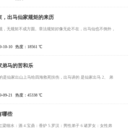
束，出马仙家规矩的来历
规，无规矩不成方圆。章法规矩好像无处不在，出马仙也不例外，
10-10
热度：18561 ℃
家弟马的苦和乐
指的是仙家出山上马给四海救死扶伤，出马讲的 是仙家出马 2、 弟
09-21
热度：45338 ℃
有哪些
3.红梁细水：酒 4.宝鼎：香炉 5.罗汉：男性弟子 6.诸罗女：女性弟