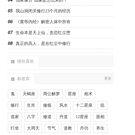
仙家缘分 仙缘是怎么来的？
05
我山洞闭关修行23个月的经历
06
《黄帝内经》解密人体中所有
07
生命本是天上仙，贪恋红尘堕
08
真正的高人，是在红尘中修行
猜你喜欢
标签库
更多
鬼
天蝎座
周公解梦
星座
相术
修行
生肖
修炼
风水
十二星座
痣
道家
八字
修道
丹道
12星座
面相
打坐
大周天
节气
道教
丹功
养生