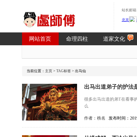
站长邮箱：1
网站首页
命理四柱
道家文化
当前位置：
主页
>
TAG标签
> 出马仙
出马出道弟子的护法
很多出马出道的弟T在看事
么
作者：
秩名
发布时间：2019-