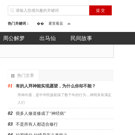
热门关键词：
��
雾里看花
as
周公解梦
出马仙
民间故事
热门文章
01
有的人拜神能实现愿望，为什么你却不能？
拜神许愿，是中华民族延续了数千年的行为，神明具有满足
人们
02
很多人修道修成了“神经病”
03
不是所有人都适合修行
04