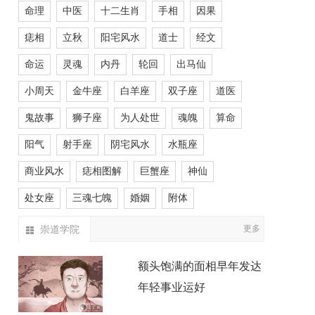
命理
中医
十二生肖
手相
因果
痣相
立秋
阳宅风水
道士
经文
命运
灵魂
内丹
轮回
出马仙
小周天
金牛座
白羊座
双子座
道医
鬼故事
狮子座
为人处世
魂魄
算命
阳气
射手座
阴宅风水
水瓶座
商业风水
痣相图解
巨蟹座
神仙
处女座
三魂七魄
婚姻
附体
崇道学院
更多
额头饱满的面相早年发达
年轻事业运好