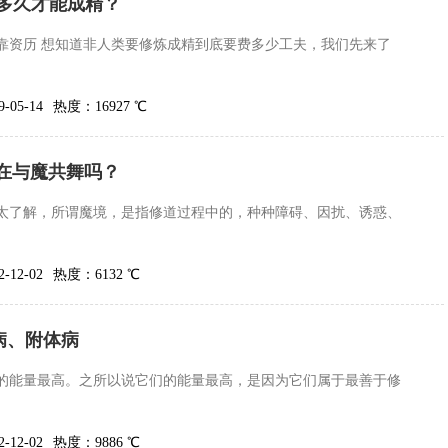
多久才能成精？
靠资历 想知道非人类要修炼成精到底要费多少工夫，我们先来了
05-14
热度：16927 ℃
在与魔共舞吗？
太了解，所谓魔境，是指修道过程中的，种种障碍、因扰、诱惑、
12-02
热度：6132 ℃
病、附体病
的能量最高。之所以说它们的能量最高，是因为它们属于最善于修
12-02
热度：9886 ℃