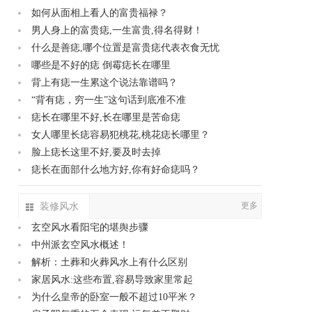
如何从面相上看人的富贵福禄？
男人身上的富贵痣,一生富贵,得名得财！
什么是善痣,哪个位置是富贵痣代表衣食无忧
哪些是不好的痣 倒霉痣长在哪里
背上有痣一生累这个说法靠谱吗？
“背有痣，穷一生”这句话到底准不准
痣长在哪里不好,长在哪里是苦命痣
女人哪里长痣容易犯桃花,桃花痣长哪里？
脸上痣长这里不好,要及时去掉
痣长在面部什么地方好,你有好命痣吗？
装修风水
更多
玄空风水看阳宅的堪舆步骤
中州派玄空风水概述！
解析：土葬和火葬风水上有什么区别
家居风水:这些布置,容易导致家里常起
为什么皇帝的卧室一般不超过10平米？