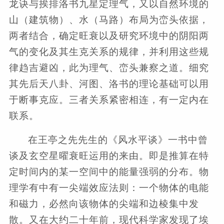
龙诀与挨排洛书九星定理气，又以自然环境的
山（建筑物）、水（马路）布局为峦头依据，
两者结合，确定旺衰以及研究环境中的阴阳两
气的变化及其生克关系的规律，并利用这些规
律趋吉避凶，此为理气、峦头兼察之道。细究
其先后天八卦、河图、洛书的理论基础可以用
于断事克应。三者关系紧密相连，有一定内在
联系。
在王亭之先先生的《风水平谈》一书中曾
谈及玄空星曜衰旺运用的来由。即是推算在特
定时间内的某一空间中的能量强弱的分布。物
理学有中有一尖端效应法则：一个物体的电能
和磁力，必然向该物体的尖端和边棱集中发
散。又在大约二十年前，现代科学家发现了埃