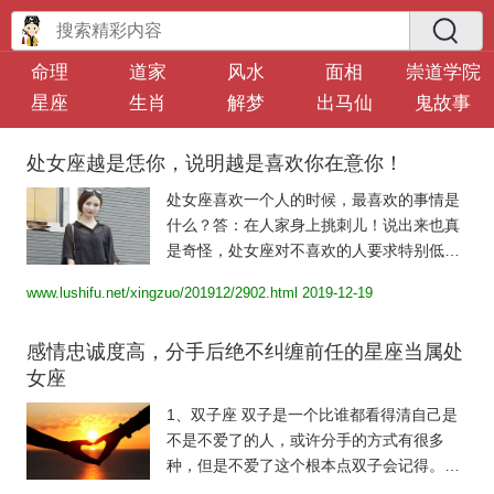
命理
道家
风水
面相
崇道学院
星座
生肖
解梦
出马仙
鬼故事
处女座越是恁你，说明越是喜欢你在意你！
处女座喜欢一个人的时候，最喜欢的事情是
什么？答：在人家身上挑刺儿！说出来也真
是奇怪，处女座对不喜欢的人要求特别低，
对自己喜欢的人却恰恰相反！越是喜欢就越
www.lushifu.net/xingzuo/201912/2902.html 2019-12-19
是忍不住的
感情忠诚度高，分手后绝不纠缠前任的星座当属处
女座
1、双子座 双子是一个比谁都看得清自己是
不是不爱了的人，或许分手的方式有很多
种，但是不爱了这个根本点双子会记得。不
要觉得双子平时对谁都是嘻嘻哈哈的，其实