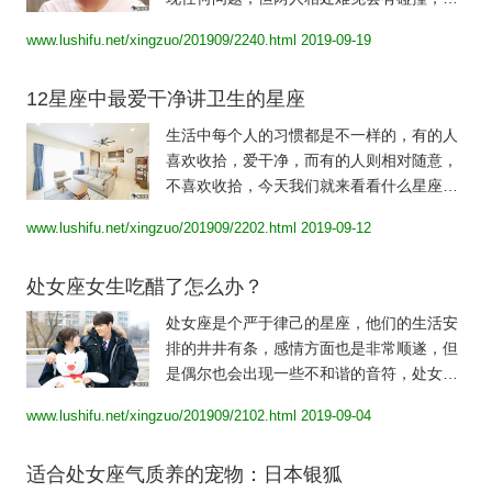
女座的人在恋爱时也会吃醋，下面我们就来
www.lushifu.net/xingzuo/201909/2240.html 2019-09-19
说说处女座
12星座中最爱干净讲卫生的星座
生活中每个人的习惯都是不一样的，有的人
喜欢收拾，爱干净，而有的人则相对随意，
不喜欢收拾，今天我们就来看看什么星座爱
干净，想必大家已经猜到了上榜星座，没
www.lushifu.net/xingzuo/201909/2202.html 2019-09-12
错，排在第一
处女座女生吃醋了怎么办？
处女座是个严于律己的星座，他们的生活安
排的井井有条，感情方面也是非常顺遂，但
是偶尔也会出现一些不和谐的音符，处女座
也会因为一些小事吃醋的，下面我们就来看
www.lushifu.net/xingzuo/201909/2102.html 2019-09-04
看处女座吃
适合处女座气质养的宠物：日本银狐